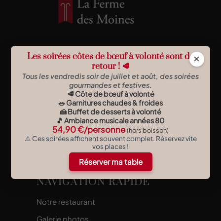
La Ferme des Moines est un
Les soirées côtes de bœuf à volonté sont de
×
restaurant traditionnel atypique situé
retour ! 🥩
à Jungholtz (Haut-Rhin) unique en
Tous les vendredis soir de juillet et août, des soirées
gourmandes et festives.
Alsace. L’établissement se démarque
🥩 Côte de bœuf à volonté
par son décor inspiré du
🥗 Garnitures chaudes & froides
XVIIIème siècle et par son concept
🍰 Buffet de desserts à volonté
🎵 Ambiance musicale années 80
unique de cuisson sur pierre
54,90 €/personne
(hors boisson)
volcanique.
⚠️ Ces soirées affichent souvent complet. Réservez vite
vos places !
Réserver ma table
NAVIGATION RAPIDE
Notre restaurant
Galerie photos